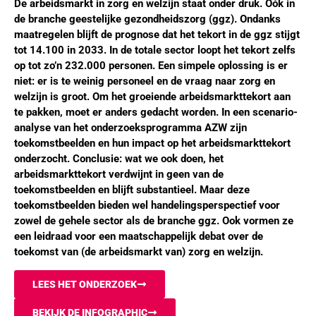
De arbeidsmarkt in zorg en welzijn staat onder druk. Oók in
de branche geestelijke gezondheidszorg (ggz). Ondanks
maatregelen blijft de prognose dat het tekort in de ggz stijgt
tot 14.100 in 2033. In de totale sector loopt het tekort zelfs
op tot zo’n 232.000 personen. Een simpele oplossing is er
niet: er is te weinig personeel en de vraag naar zorg en
welzijn is groot.
Om het groeiende arbeidsmarkttekort aan
te pakken, moet er anders gedacht worden. In een scenario-
analyse van het onderzoeksprogramma AZW zijn
toekomstbeelden en hun impact op het arbeidsmarkttekort
onderzocht. Conclusie: wat we ook doen, het
arbeidsmarkttekort verdwijnt in geen van de
toekomstbeelden en blijft substantieel. Maar deze
toekomstbeelden bieden wel handelingsperspectief voor
zowel de gehele sector als de branche ggz. Ook vormen ze
een leidraad voor een maatschappelijk debat over de
toekomst van (de arbeidsmarkt van) zorg en welzijn.
LEES HET ONDERZOEK
BEKIJK DE INFOGRAPHIC